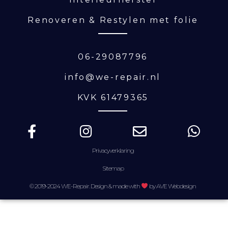
Renoveren & Restylen met folie
06-29087796
info@we-repair.nl
KVK 61479365
Privacyverklaring
Sitemap
© 2019-2024 WE-Repair. Design & made with
by AVE Webdesign